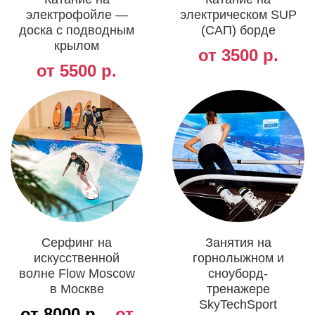
электрофойле —
электрическом SUP
доска с подводным
(САП) борде
крылом
от 3500 р.
от 5500 р.
Серфинг на
Занятия на
искусственной
горнолыжном и
волне Flow Moscow
сноуборд-
в Москве
тренажере
SkyTechSport
от 8000 р.
от