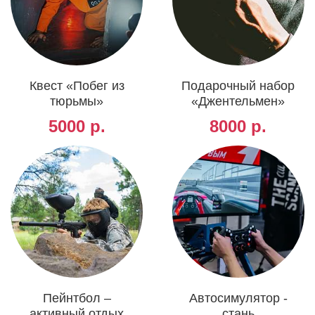
Квест «Побег из
Подарочный набор
тюрьмы»
«Джентельмен»
5000 р.
8000 р.
Пейнтбол –
Автосимулятор -
активный отдых
стань