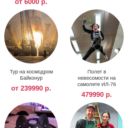
от 6000 р.
Тур на космодром
Полет в
Байконур
невесомости на
самолете ИЛ-76
от 239990 р.
479990 р.