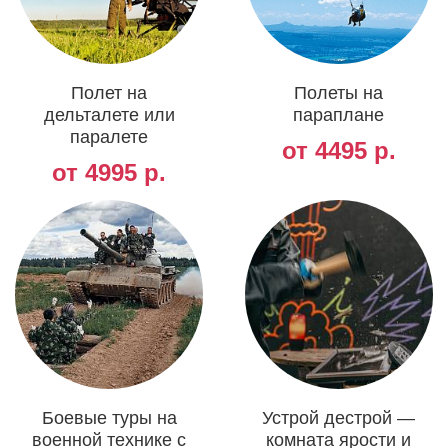
Полет на
Полеты на
дельталете или
параплане
паралете
от 4495 р.
от 4995 р.
Боевые туры на
Устрой дестрой —
военной технике с
комната ярости и