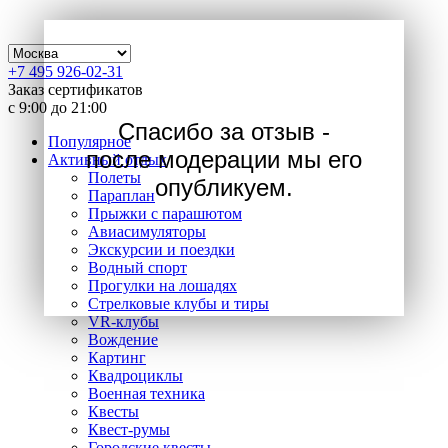
АКЦИЯ Скидка 20% на полёт на авиатренажерах
Boeing 737 и Airbus A320!
+7 495 926-02-31
Заказ сертификатов
с 9:00 до 21:00
Cпасибо за отзыв -
Популярное
после модерации мы его
Активный отдых
Полеты
опубликуем.
Параплан
Прыжки с парашютом
Авиасимуляторы
Экскурсии и поездки
Водный спорт
Прогулки на лошадях
Стрелковые клубы и тиры
VR-клубы
Вождение
Картинг
Квадроциклы
Военная техника
Квесты
Квест-румы
Городские квесты