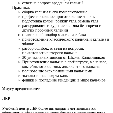
ответ на вопрос: вреден ли кальян?
Практика:
сборка кальяна и его комплектующие
профессиональное приготовление чашки,
подготовка колбы, розжиг угля, замена угля
раскуривание и курение кальяна без горечи и
других побочных явлений
правильный подбор миксов и табака
приготовление классического кальяна и кальяна в
яблоке
разбор ошибок, ответы на вопросы,
приготовление второго кальяна
30 уникальных миксов от Школы Кальянщиков
Приготовление кальяна в грейпфруте, в ананасе,
коктейльного кальяна, алкогольного кальяна
пользование эксклюзивными кальянами
эксклюзивная подача кальяна
фишки и последние тенденции в мире кальянов
Услугу предоставляет
ЛБР
Учебный центр ЛБР более пятнадцати лет занимается
обучением в сфере ресторанного бизнеса и гостеприимства.