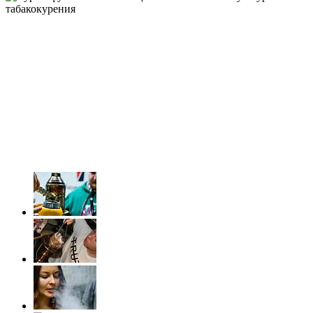
Курсы фумелье и
кальянщика: знакомимся с
культурой табакокурения
круглый год
1 участник