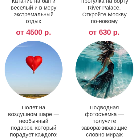
Катание на багги
Прогулка на борту
веселый и в меру
River Palace.
экстремальный
Откройте Москву
отдых
по-новому
от 4500 р.
от 630 р.
Полет на
Подводная
воздушном шаре —
фотосъемка —
необычный
получите
подарок, который
завораживающие
порадует каждого!
словно мираж