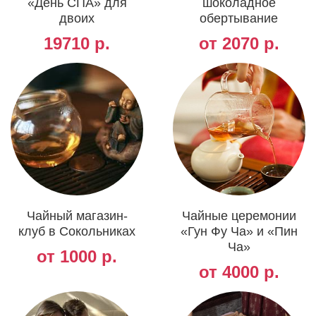
«День СПА» для
шоколадное
двоих
обертывание
19710 р.
от 2070 р.
Чайный магазин-
Чайные церемонии
клуб в Сокольниках
«Гун Фу Ча» и «Пин
Ча»
от 1000 р.
от 4000 р.