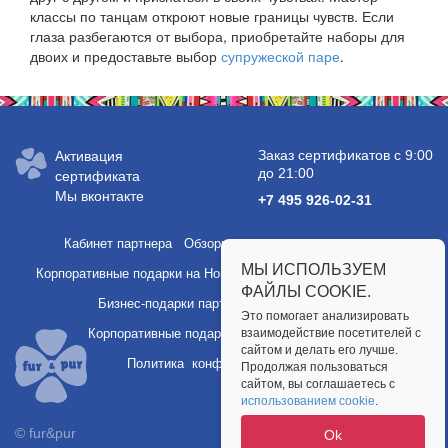
классы по танцам откроют новые границы чувств. Если
глаза разбегаются от выбора, приобретайте наборы для
двоих и предоставьте выбор
супружеской паре
.
Заказ сертификатов с 9:00
Активация
до 21:00
сертификата
Мы вконтакте
+7 495 926-02-31
Кабинет партнера
Обзоры услуг и полезные статьи
МЫ ИСПОЛЬЗУЕМ
Корпоративные подарки на Новый год
Подарки сотрудникам
ФАЙЛЫ COOKIE.
Бизнес-подарки партнерам
Партнерство
Это помогает анализировать
Корпоративные подарки
взаимодействие посетителей с
Публичная оферта
сайтом и делать его лучше.
Политика конфиденциальности
Продолжая пользоваться
сайтом, вы соглашаетесь с
использованием cookie
.
© fur&pur
Ok