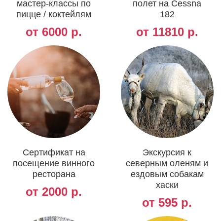
мастер-классы по
полет на Cessna
пицце / коктейлям
182
от 6000 р.
от 11810 р.
Сертификат на
Экскурсия к
посещение винного
северным оленям и
ресторана
ездовым собакам
хаски
от 2000 р.
от 595 р.