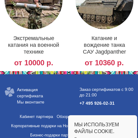
Экстремальные
Катание и
катания на военной
вождение танка
технике
САУ Jagdpanther
от 10000 р.
от 10360 р.
Заказ сертификатов с 9:00
Активация
до 21:00
сертификата
Мы вконтакте
+7 495 926-02-31
Кабинет партнера
Обзоры услуг и полезные статьи
МЫ ИСПОЛЬЗУЕМ
Корпоративные подарки на Новый год
Подарки сотрудникам
ФАЙЛЫ COOKIE.
Бизнес-подарки партнерам
Партнерство