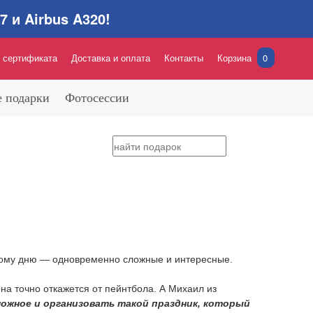
 и Airbus A320!
 сертификата
Доставка и оплата
Контакты
Корзина
0
 подарки
Фотосессии
ному дню — одновременно сложные и интересные.
а точно откажется от пейнтбола. А Михаил из
ожное и организовать такой праздник, который