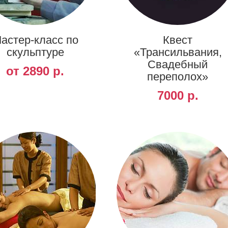
астер-класс по
Квест
скульптуре
«Трансильвания,
Свадебный
от 2890 р.
переполох»
7000 р.