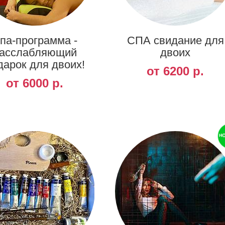
па-программа -
СПА свидание для
асслабляющий
двоих
дарок для двоих!
от 6200 р.
от 6000 р.