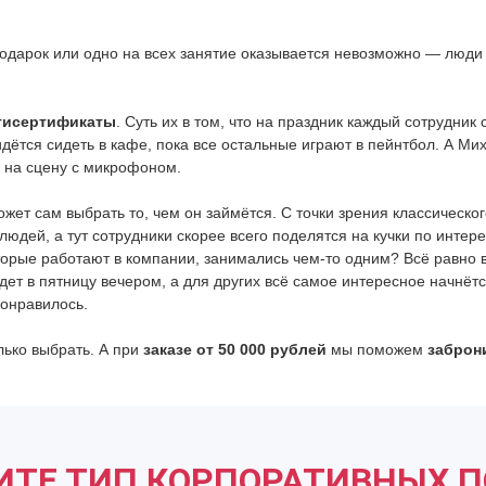
одарок или одно на всех занятие оказывается невозможно — люди 
тисертификаты
. Суть их в том, что на праздник каждый сотрудник
дётся сидеть в кафе, пока все остальные играют в пейнтбол. А Мих
о на сцену с микрофоном.
ет сам выбрать то, чем он займётся. С точки зрения классического
юдей, а тут сотрудники скорее всего поделятся на кучки по инте
оторые работают в компании, занимались чем-то одним? Всё равно в
ет в пятницу вечером, а для других всё самое интересное начнётс
понравилось.
ько выбрать. А при
заказе от 50 000 рублей
мы поможем
заброн
ИТЕ ТИП КОРПОРАТИВНЫХ 