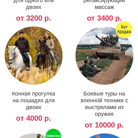
для одного или
релаксирующий
двоих
массаж
от 3200 р.
от 3400 р.
Конная прогулка
Боевые туры на
на лошадях для
военной технике с
двоих
выстрелами из
оружия
от 4000 р.
от 10000 р.