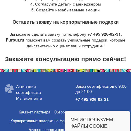
4. Согласуйте детали с менеджером
5. Создайте незабываемые эмоции
Оставить заявку на корпоративные подарки
Вы можете сделать заявку по телефону
+7 495 926-02-31
.
Furpur.ru
поможет вам создать уникальные подарки, которые
действительно оценят ваши сотрудники!
Закажите консультацию прямо сейчас!
Заказ сертификатов с 9:00
Активация
до 21:00
сертификата
Мы вконтакте
+7 495 926-02-31
Кабинет партнера
Обзоры услуг и полезные статьи
МЫ ИСПОЛЬЗУЕМ
Корпоративные подарки на Новый год
Подарки сотрудникам
ФАЙЛЫ COOKIE.
Бизнес-подарки партнерам
Партнерство