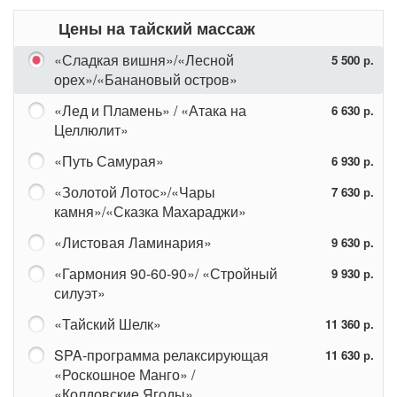
Цены на тайский массаж
«Сладкая вишня»/«Лесной
5 500 р.
орех»/«Банановый остров»
«Лед и Пламень» / «Атака на
6 630 р.
Целлюлит»
«Путь Самурая»
6 930 р.
«Золотой Лотос»/«Чары
7 630 р.
камня»/«Сказка Махараджи»
«Листовая Ламинария»
9 630 р.
«Гармония 90-60-90»/ «Стройный
9 930 р.
силуэт»
«Тайский Шелк»
11 360 р.
SPA-программа релаксирующая
11 630 р.
«Роскошное Манго» /
«Колдовские Ягоды»