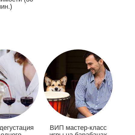
ин.)
дегустация
ВИП мастер-класс
 одного
игры на барабанах