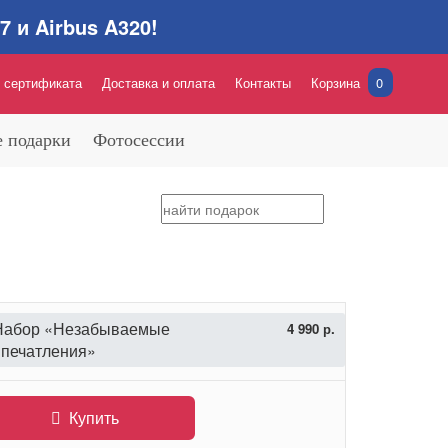
 и Airbus A320!
 сертификата
Доставка и оплата
Контакты
Корзина
0
 подарки
Фотосессии
Набор «Незабываемые
4 990 р.
впечатления»
Купить