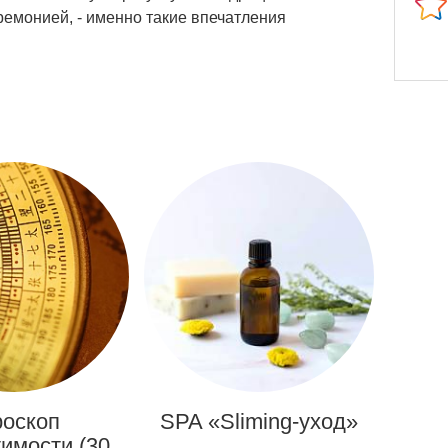
емонией, - именно такие впечатления
роскоп
SPA «Sliming-уход»
имости (30