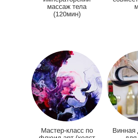
массаж тела
м
(120мин)
Мастер-класс по
Винная 
флюид арт (холст
для