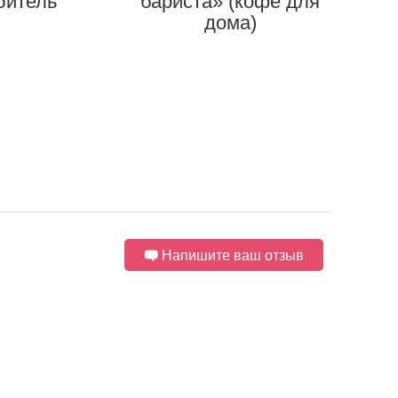
битель
бариста» (кофе для
дома)
Напишите ваш отзыв