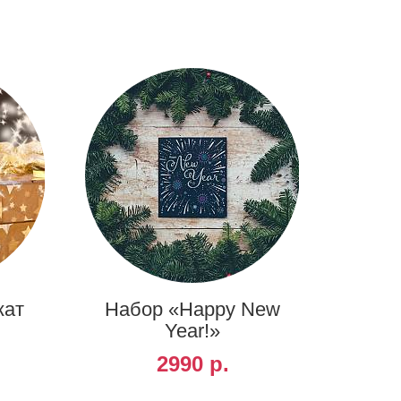
кат
Набор «Happy New
Year!»
2990 р.