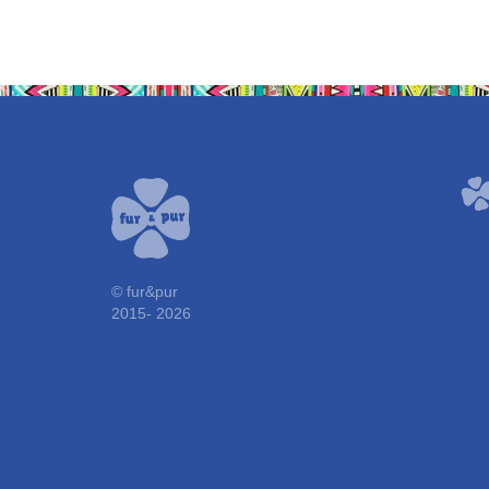
© fur&pur
2015-
2026