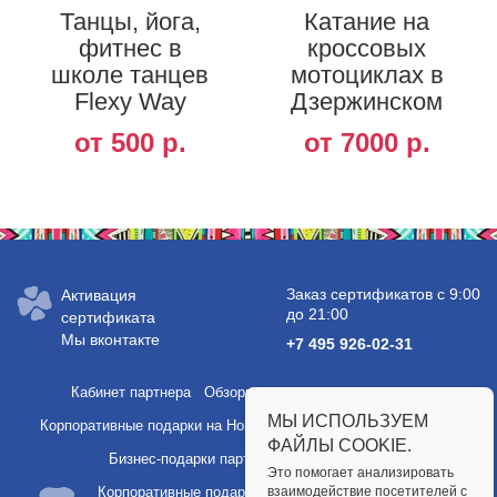
Танцы, йога,
Катание на
фитнес в
кроссовых
школе танцев
мотоциклах в
Flexy Way
Дзержинском
от 500 р.
от 7000 р.
Заказ сертификатов с 9:00
Активация
до 21:00
сертификата
Мы вконтакте
+7 495 926-02-31
Кабинет партнера
Обзоры услуг и полезные статьи
МЫ ИСПОЛЬЗУЕМ
Корпоративные подарки на Новый год
Подарки сотрудникам
ФАЙЛЫ COOKIE.
Бизнес-подарки партнерам
Партнерство
Это помогает анализировать
Корпоративные подарки
взаимодействие посетителей с
Публичная оферта