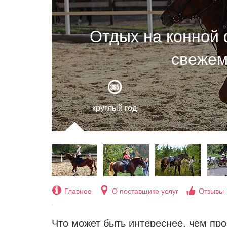
Отдых на конной 
свежем
круглый год
Главное
О поставщике услуг
Отзывы
Что может быть интереснее, чем пр