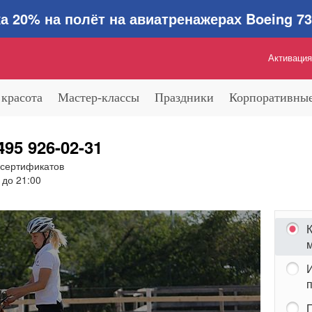
0% на полёт на авиатренажерах Boeing 737
Активация
 красота
Мастер-классы
Праздники
Корпоративные
495 926-02-31
 сертификатов
 до 21:00
К
м
п
П