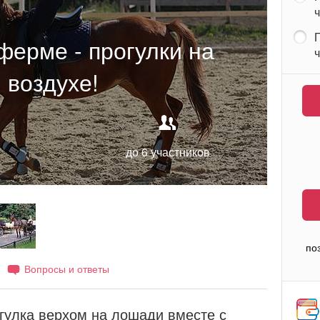
ч
П
ферме - прогулки на
ч
 воздухе!
до 6 участников
по
Вопросы и ответы
огулка верхом на лошади вместе с