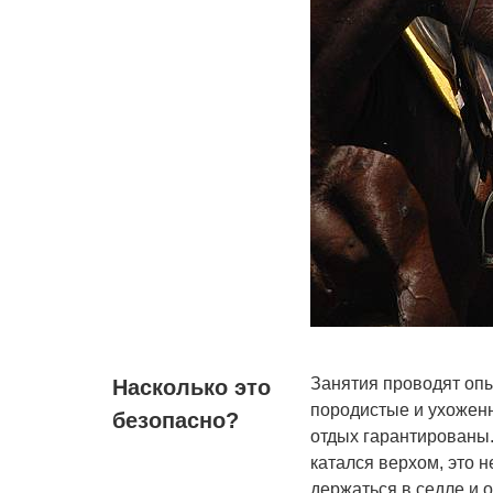
Занятия проводят опы
Насколько это
породистые и ухожен
безопасно?
отдых гарантированы.
катался верхом, это н
держаться в седле и 