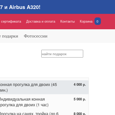
 и Airbus A320!
 сертификата
Доставка и оплата
Контакты
Корзина
0
 подарки
Фотосессии
онная прогулка для двоих (45
4 000 р.
ин.)
Индивидуальная конная
5 000 р.
рогулка для двоих (1 час)
рогулка на санях, тройка (до 6
8 000 р.