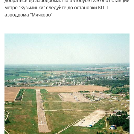
добраться до аэродрома. На автобусе №979 от станции
метро “Кузьминки” следуйте до остановки КПП
аэродрома “Мячково”.