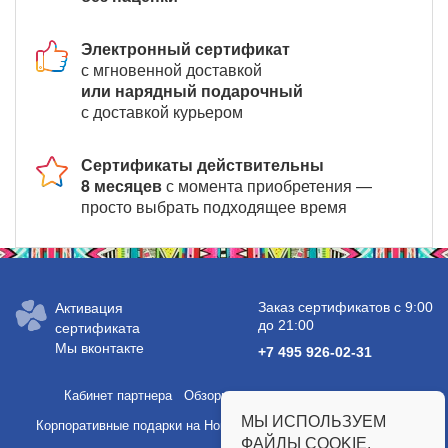
Электронный сертификат
с мгновенной доставкой
или нарядный подарочный
с доставкой курьером
Сертификаты действительны
8 месяцев
с момента приобретения —
просто выбрать подходящее время
Заказ сертификатов с 9:00
Активация
до 21:00
сертификата
Мы вконтакте
+7 495 926-02-31
Кабинет партнера
Обзоры услуг и полезные статьи
МЫ ИСПОЛЬЗУЕМ
Корпоративные подарки на Новый год
Подарки сотрудникам
ФАЙЛЫ COOKIE.