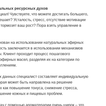
альных ресурсных духов
циал! Чувствуете, что можете достигать большего,
ешает? Усталость, стресс, отсутствие мотивации
 тормозят ваш рост? Пора взять управление в
снован на использовании натуральных эфирных
ность заключается в использовании механизмов
. Клиент проходит процесс пошагового
эфирных масел, разделяя их на категории по
атлениям.
х данных специалист составляет индивидуальную
орая может быть направлена на решение
их как повышение тонуса, снижение стресса,
ешение кожных и пищевых проблем.
ач с помощью ароматерапии очень широк – это