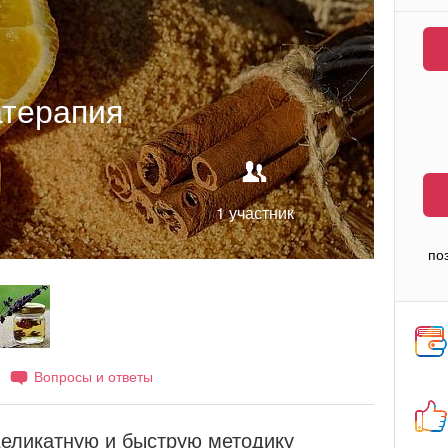
терапия
1 участник
по
Вопросы и ответы
деликатную и быструю методику