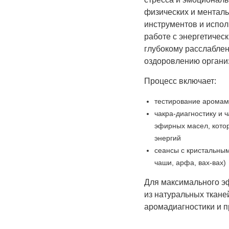
физических и ментал
инструментов и испо
работе с энергетическ
глубокому расслабле
оздоровлению органи
Процесс включает:
тестирование арома
чакра-диагностику и 
эфирных масел, кото
энергий
сеансы с кристальны
чаши, арфа, вах-вах)
Для максимального э
из натуральных ткане
аромадиагностики и 