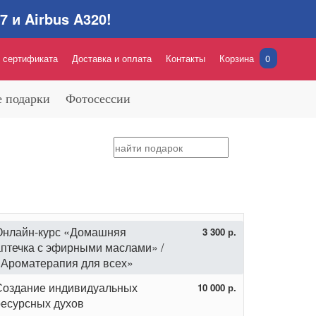
 и Airbus A320!
 сертификата
Доставка и оплата
Контакты
Корзина
0
 подарки
Фотосессии
Онлайн-курс «Домашняя
3 300 р.
аптечка с эфирными маслами» /
«Ароматерапия для всех»
Создание индивидуальных
10 000 р.
ресурсных духов