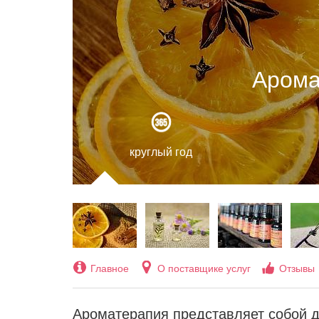
Арома
круглый год
Главное
О поставщике услуг
Отзывы
Ароматерапия представляет собой 