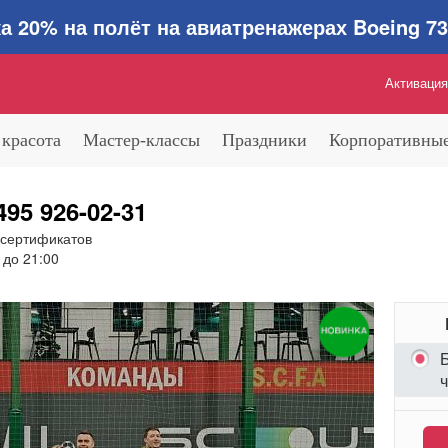
0% на полёт на авиатренажерах Boeing 737
Активация
 красота
Мастер-классы
Праздники
Корпоративные
495 926-02-31
 сертификатов
 до 21:00
Б
ч