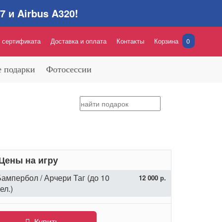
 и Airbus A320!
 сертификата
Доставка и оплата
Контакты
Корзина
0
 подарки
Фотосессии
Цены на игру
ампербол / Арчери Таг (до 10
12 000 р.
ел.)
Купить