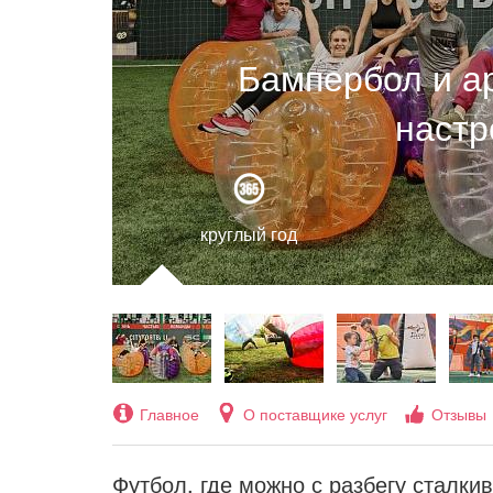
Бампербол и а
настр
круглый год
Главное
О поставщике услуг
Отзывы
Футбол, где можно с разбегу сталкив