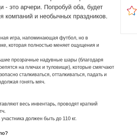
 - это арчери. Попробуй оба, будет
я компаний и необычных праздников.
вная игра, напоминающая футбол, но в
вке, которая полностью меняет ощущения и
ьшие прозрачные надувные шары (благодаря
репятся на плечах и туловище), которые смягчают
зопасно сталкиваться, отталкиваться, падать и
одолжая гонять мяч.
авляют весь инвентарь, проводят краткий
тч.
с участника должен быть до 110 кг.
ло?