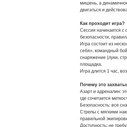
мишень, а динамичное
двигаться и действова
Как проходит игра?
Сессия начинается с 
безопасности, правил
Игра состоит из неск
себя», командный бой
снаряжение (луки, ст
площадка.
Игра длится 1 час, воз
Почему это захваты
Азарт и адреналин: эт
где сочетается меткост
Безопасность: все сн
Стрелы с мягкими нак
правильной экипировк
Доступность: не треб