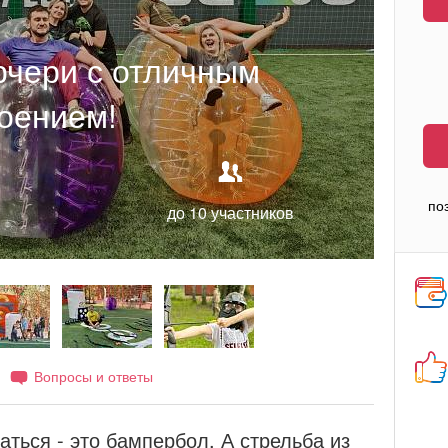
рчери с отличным
оением!
по
до 10 участников
Вопросы и ответы
аться - это бампербол. А стрельба из