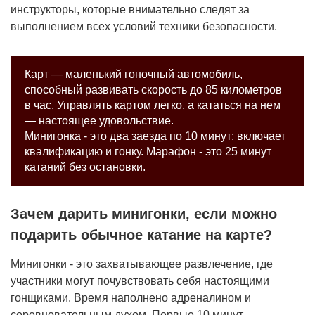
инструкторы, которые внимательно следят за
выполнением всех условий техники безопасности.
Карт — маленький гоночный автомобиль,
способный развивать скорость до 85 километров
в час. Управлять картом легко, а кататься на нем
— настоящее удовольствие.
Минигонка - это два заезда по 10 минут: включает
квалификацию и гонку. Марафон - это 25 минут
катаний без остановки.
Зачем дарить минигонки, если можно
подарить обычное катание на карте?
Минигонки - это захватывающее развлечение, где
участники могут почувствовать себя настоящими
гонщиками. Время наполнено адреналином и
соревновательным духом. Первые 10 минут -