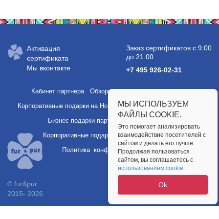
Заказ сертификатов с 9:00
Активация
до 21:00
сертификата
Мы вконтакте
+7 495 926-02-31
Кабинет партнера
Обзоры услуг и полезные статьи
МЫ ИСПОЛЬЗУЕМ
Корпоративные подарки на Новый год
Подарки сотрудникам
ФАЙЛЫ COOKIE.
Бизнес-подарки партнерам
Партнерство
Это помогает анализировать
Корпоративные подарки
взаимодействие посетителей с
Публичная оферта
сайтом и делать его лучше.
Политика конфиденциальности
Продолжая пользоваться
сайтом, вы соглашаетесь с
использованием cookie
.
© fur&pur
Ok
2015-
2026