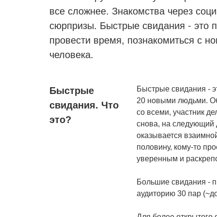
все сложнее. Знакомства через соц
сюрпризы. Быстрые свидания - это 
провести время, познакомиться с но
человека.
Быстрые свидания - э
Быстрые
20 новыми людьми. О
свидания. Что
со всеми, участник де
это?
снова, на следующий 
оказывается взаимной
половину, кому-то про
уверенным и раскре
Большие свидания - п
аудиторию 30 пар (~д
Для более открытого