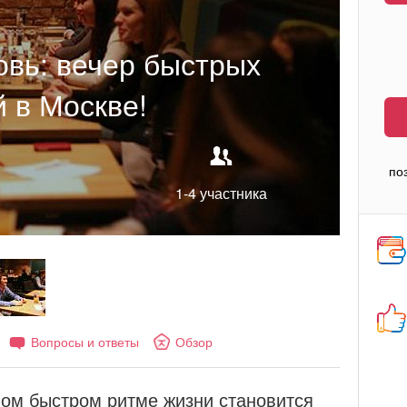
вь: вечер быстрых
 в Москве!
по
1-4 участника
Вопросы и ответы
Обзор
ом быстром ритме жизни становится