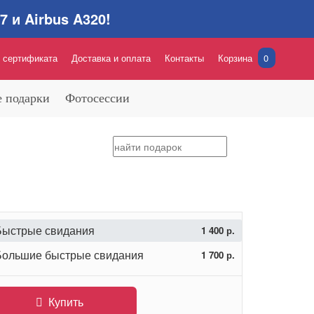
 и Airbus A320!
 сертификата
Доставка и оплата
Контакты
Корзина
0
 подарки
Фотосессии
Быстрые свидания
1 400 р.
Большие быстрые свидания
1 700 р.
Купить