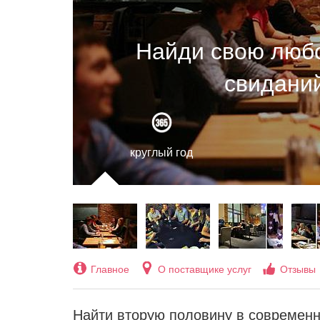
Найди свою любо
свиданий
круглый год
Главное
О поставщике услуг
Отзывы
Найти вторую половину в современн