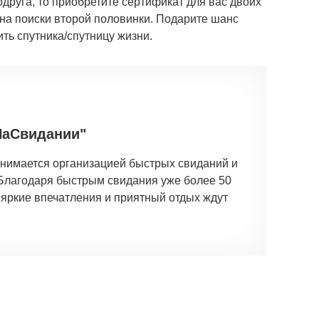
одруга, то приобретите сертификат для вас двоих
 на поиски второй половинки. Подарите шанс
ить спутника/спутницу жизни.
НаСвидании"
занимается организацией быстрых свиданий и
 Благодаря быстрым свидания уже более 50
 яркие впечатления и приятный отдых ждут