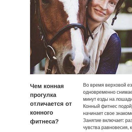
Во время верховой е
Чем конная
одновременно снимае
прогулка
минут езды на лошади
отличается от
Конный фитнес подойде
конного
начинает свое знаком
Занятие включает: ра
фитнеса?
чувства равновесия, 