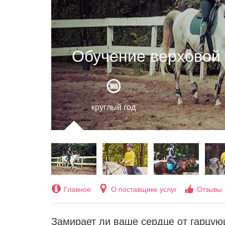
Обучение верховой 
круглый год
Главное
О поставщике услуг
Отзывы
Замирает ли ваше сердце от гарцу