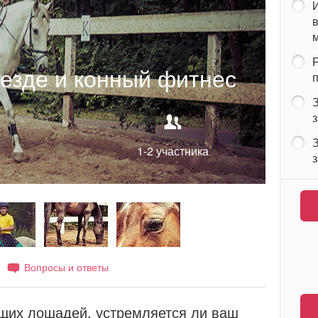
в
м
езде и конный фитнес
з
1-2 участника
з
Вопросы и ответы
ющих лошадей, устремляется ли ваш