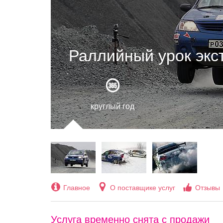
Раллийный урок экс
круглый год
Главное
О поставщике услуг
Отзывы
Услуга временно снята с продажи