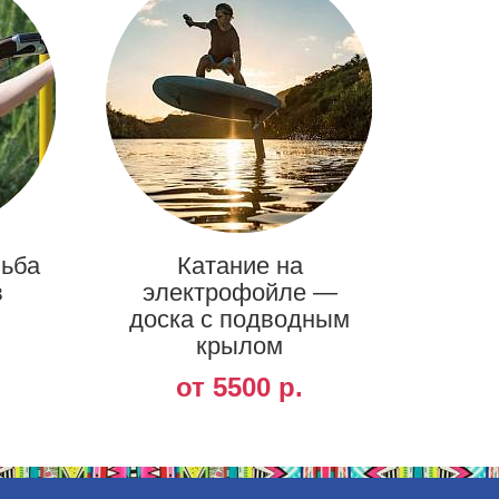
льба
Катание на
в
электрофойле —
доска с подводным
крылом
от 5500 р.